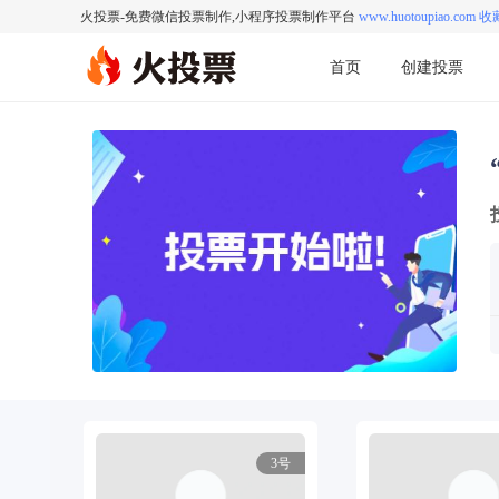
火投票-免费微信投票制作,小程序投票制作平台
www.huotoupiao.com 收
首页
创建投票
3号