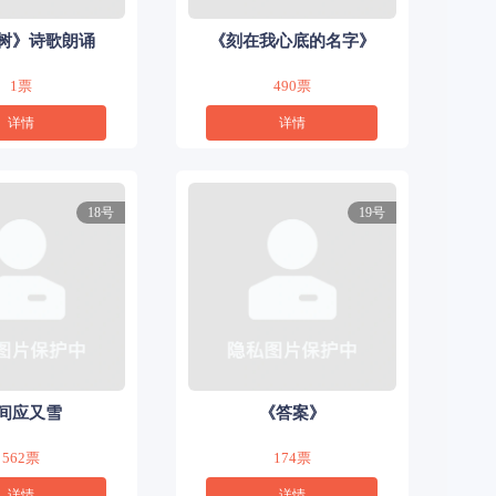
树》诗歌朗诵
《刻在我心底的名字》
1票
490票
详情
详情
18号
19号
间应又雪
《答案》
562票
174票
详情
详情