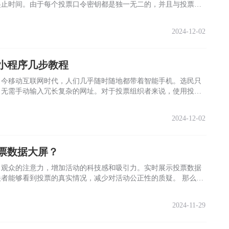
起止时间。由于每个投票口令密钥都是独一无二的，并且与投票者
过密钥追溯投票的来源和投票者的行为。
2024-12-02
小程序几步教程
当今移动互联网时代，人们几乎随时随地都带着智能手机。选民只
，无需手动输入冗长复杂的网址。对于投票组织者来说，使用投票
2024-12-02
票数据大屏？
引观众的注意力，增加活动的科技感和吸引力。实时展示投票数据
能够看到投票的真实情况，减少对活动公正性的质疑。 那么我
？
2024-11-29