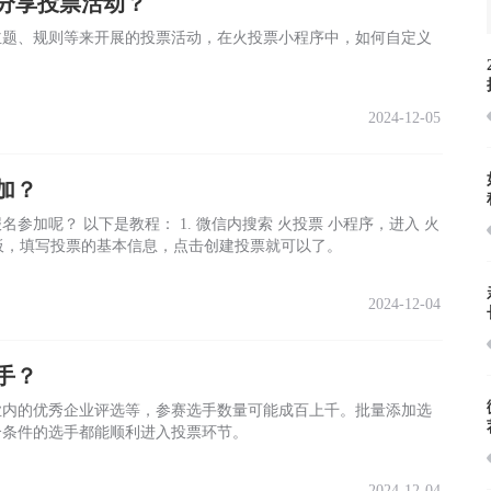
分享投票活动？
主题、规则等来开展的投票活动，在火投票小程序中，如何自定义
2024-12-05
加？
火投票 小程序，进入 火
模板，填写投票的基本信息，点击创建投票就可以了。
2024-12-04
手？
业内的优秀企业评选等，参赛选手数量可能成百上千。批量添加选
合条件的选手都能顺利进入投票环节。
2024-12-04