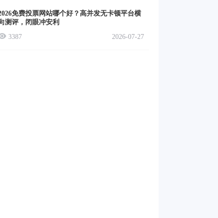
2026免费投票网站哪个好？高并发无卡顿平台横
向测评，闭眼冲安利
3387
2026-07-27