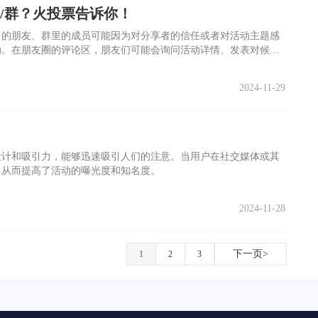
/群？火投票告诉你！
中的朋友、群里的成员可能因为对分享者的信任或者对活动主题感
动。在朋友圈的评论区，朋友们可能会询问活动详情、发表对候选
会引发群成员之间的讨论，这种互动能够增强人们对投票活动的关
2024-11-29
设计和吸引力，能够迅速吸引人们的注意。当用户在社交媒体或其
，从而提高了活动的曝光度和知名度。
2024-11-28
下一页>
1
2
3