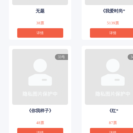
无题
《我爱时尚*
38票
5139票
详情
详情
33号
3
《你我样子》
《红*
48票
87票
详情
详情