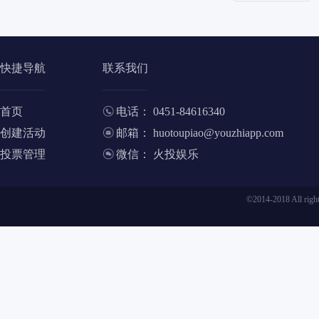
快捷导航
联系我们
首页
电话： 0451-84616340
创建活动
邮箱： huotoupiao@youzhiapp.com
投票管理
微信： 火投娱乐
©2014-2018 All