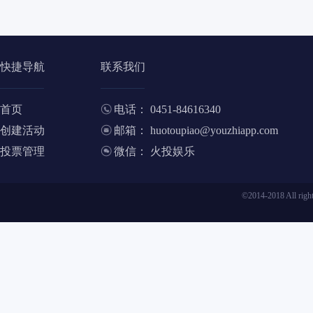
快捷导航
联系我们
首页
电话： 0451-84616340
创建活动
邮箱： huotoupiao@youzhiapp.com
投票管理
微信： 火投娱乐
©2014-2018 All