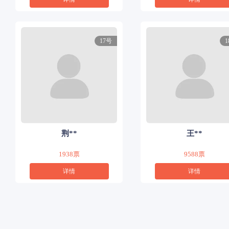
17号
1
荆**
王**
1938票
9588票
详情
详情