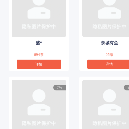
盛*
亲城有鱼
694票
95票
详情
详情
7号