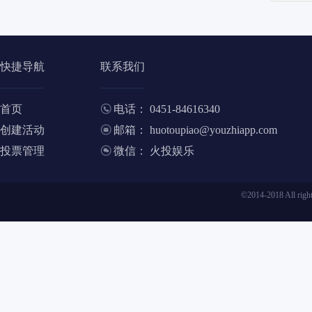
快捷导航
联系我们
首页
电话： 0451-84616340
创建活动
邮箱： huotoupiao@youzhiapp.com
投票管理
微信： 火投娱乐
©2014-2018 All