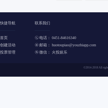
快捷导航
联系我们
首页
电话： 0451-84616340
创建活动
邮箱： huotoupiao@youzhiapp.com
投票管理
微信： 火投娱乐
©2014-2018 All