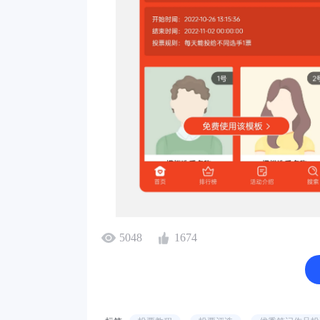
5048
1674