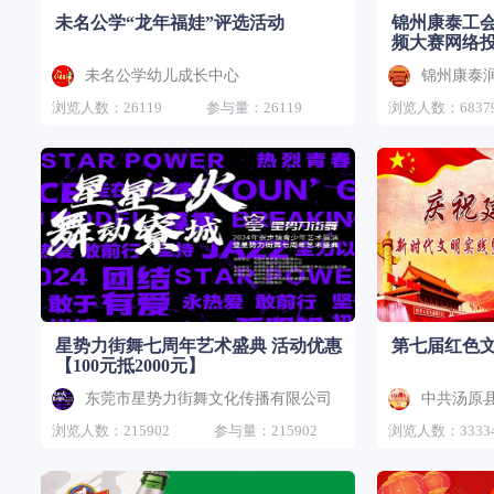
未名公学“龙年福娃”评选活动
锦州康泰工会
频大赛网络
未名公学幼儿成长中心
浏览人数：26119
参与量：26119
浏览人数：6837
星势力街舞七周年艺术盛典 活动优惠
第七届红色
【100元抵2000元】
东莞市星势力街舞文化传播有限公司
中共汤原
浏览人数：215902
参与量：215902
浏览人数：3333