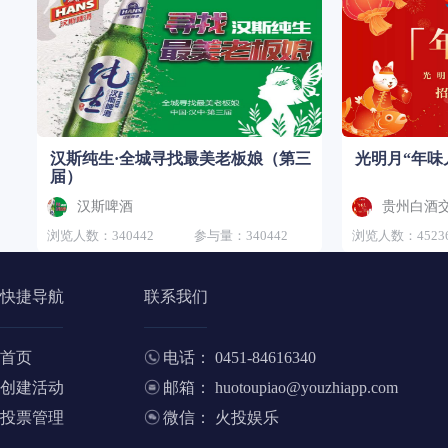
汉斯纯生·全城寻找最美老板娘（第三
光明月“年味
届）
汉斯啤酒
贵州白酒
浏览人数：340442
参与量：340442
浏览人数：45236
快捷导航
联系我们
首页
电话： 0451-84616340
创建活动
邮箱： huotoupiao@youzhiapp.com
投票管理
微信： 火投娱乐