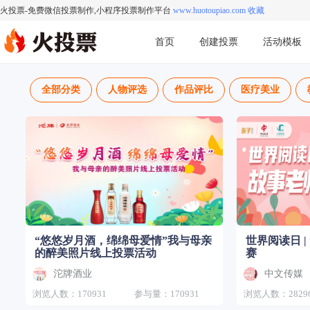
火投票-免费微信投票制作,小程序投票制作平台
www.huotoupiao.com 收藏
首页
创建投票
活动模板
全部分类
人物评选
作品评比
医疗美业
“悠悠岁月酒，绵绵母爱情”我与母亲
世界阅读日 
的醉美照片线上投票活动
赛
沱牌酒业
中文传媒
浏览人数：170931
参与量：170931
浏览人数：2829